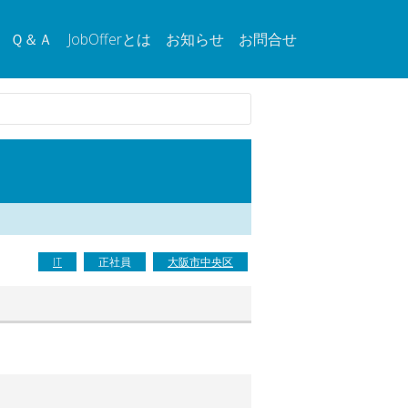
Ｑ＆Ａ
JobOfferとは
お知らせ
お問合せ
IT
正社員
大阪市中央区