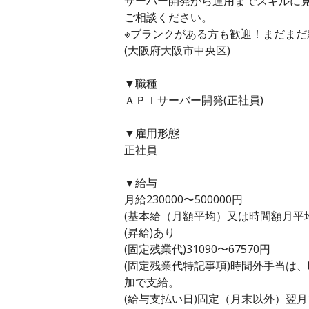
サーバー開発から運用までスキルに
ご相談ください。
※ブランクがある方も歓迎！まだま
(大阪府大阪市中央区)
▼職種
ＡＰＩサーバー開発(正社員)
▼雇用形態
正社員
▼給与
月給230000〜500000円
(基本給（月額平均）又は時間額月平均労働
(昇給)あり
(固定残業代)31090〜67570円
(固定残業代特記事項)時間外手当は
加で支給。
(給与支払い日)固定（月末以外）翌月