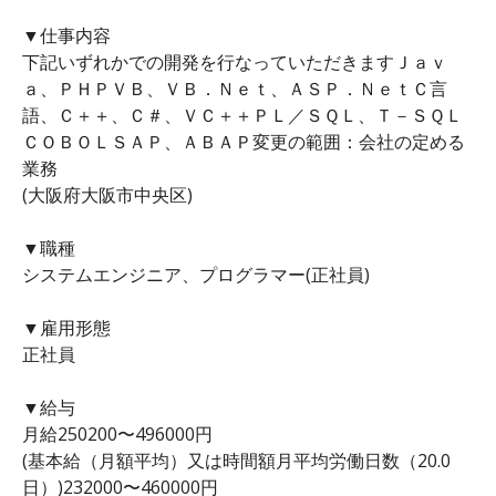
▼仕事内容
下記いずれかでの開発を行なっていただきますＪａｖ
ａ、ＰＨＰＶＢ、ＶＢ．Ｎｅｔ、ＡＳＰ．ＮｅｔＣ言
語、Ｃ＋＋、Ｃ＃、ＶＣ＋＋ＰＬ／ＳＱＬ、Ｔ－ＳＱＬ
ＣＯＢＯＬＳＡＰ、ＡＢＡＰ変更の範囲：会社の定める
業務
(大阪府大阪市中央区)
▼職種
システムエンジニア、プログラマー(正社員)
▼雇用形態
正社員
▼給与
月給250200〜496000円
(基本給（月額平均）又は時間額月平均労働日数（20.0
日）)232000〜460000円