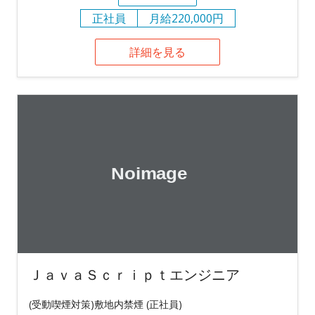
正社員
月給220,000円
詳細を見る
ＪａｖａＳｃｒｉｐｔエンジニア
(受動喫煙対策)敷地内禁煙 (正社員)