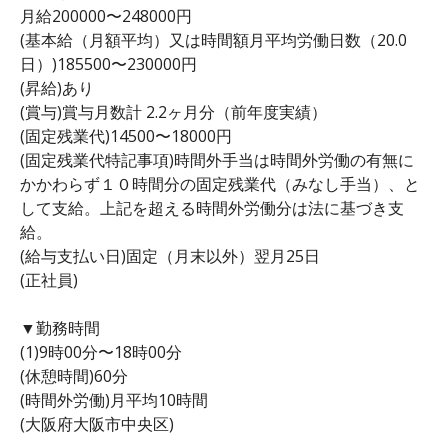
月給200000〜248000円
(基本給（月額平均）又は時間額月平均労働日数（20.0
日）)185500〜230000円
(昇給)あり
(賞与)賞与月数計 2.2ヶ月分（前年度実績）
(固定残業代)14500〜18000円
(固定残業代特記事項)時間外手当は時間外労働の有無に
かかわらず１０時間分の固定残業代（みなし手当）、と
して支給。上記を超える時間外労働分は法に基づき支
給。
(給与支払い日)固定（月末以外）翌月25日
(正社員)
▼勤務時間
(1)9時00分〜18時00分
(休憩時間)60分
(時間外労働)月平均10時間
(大阪府大阪市中央区)