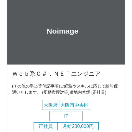
Ｗｅｂ系Ｃ＃．ＮＥＴエンジニア
(その他の手当等付記事項)ご経験やスキルに応じて給与優
遇いたします。 (受動喫煙対策)敷地内禁煙 (正社員)
大阪府
大阪市中央区
IT
正社員
月給230,000円