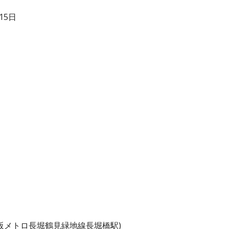
15日
阪メトロ長堀鶴見緑地線長堀橋駅)