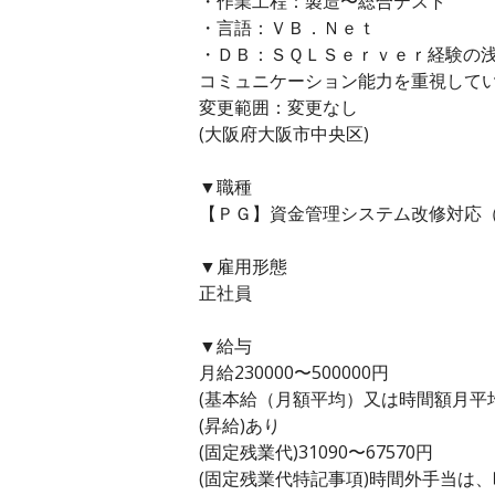
・作業工程：製造〜総合テスト
・言語：ＶＢ．Ｎｅｔ
・ＤＢ：ＳＱＬＳｅｒｖｅｒ経験の
コミュニケーション能力を重視して
変更範囲：変更なし
(大阪府大阪市中央区)
▼職種
【ＰＧ】資金管理システム改修対応（
▼雇用形態
正社員
▼給与
月給230000〜500000円
(基本給（月額平均）又は時間額月平均労働
(昇給)あり
(固定残業代)31090〜67570円
(固定残業代特記事項)時間外手当は