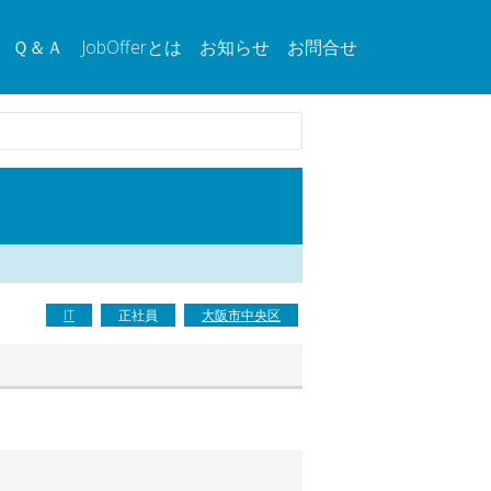
Ｑ＆Ａ
JobOfferとは
お知らせ
お問合せ
IT
正社員
大阪市中央区