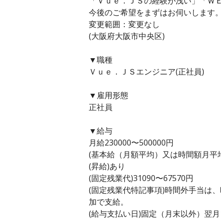
「Ｖｕｅ．ＪＳの経験が浅い」「Ｗ
今後のご希望をまずはお伺いします
変更範囲：変更なし
(大阪府大阪市中央区)
▼職種
Ｖｕｅ．ＪＳエンジニア(正社員)
▼雇用形態
正社員
▼給与
月給230000〜500000円
(基本給（月額平均）又は時間額月平均労働
(昇給)あり
(固定残業代)31090〜67570円
(固定残業代特記事項)時間外手当は
加で支給。
(給与支払い日)固定（月末以外）翌月