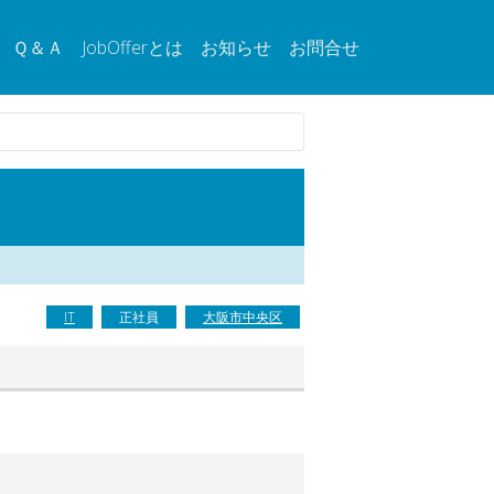
Ｑ＆Ａ
JobOfferとは
お知らせ
お問合せ
IT
正社員
大阪市中央区