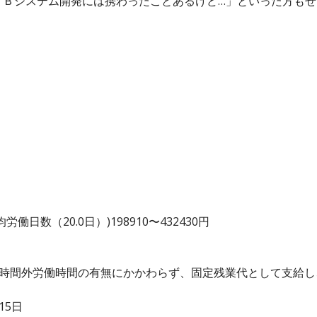
ＥＢシステム開発には携わったことあるけど…」といった方もぜ
。
日数（20.0日）)198910〜432430円
、時間外労働時間の有無にかかわらず、固定残業代として支給
15日