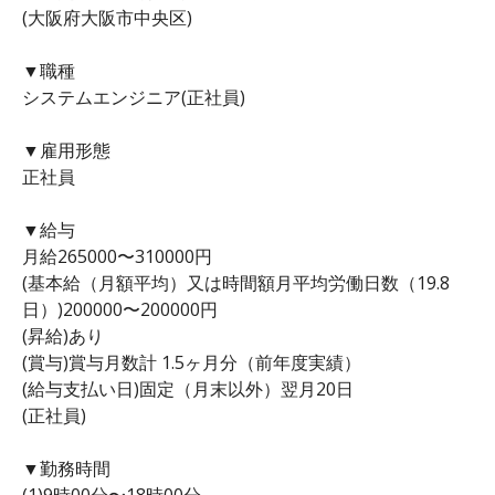
(大阪府大阪市中央区)
▼職種
システムエンジニア(正社員)
▼雇用形態
正社員
▼給与
月給265000〜310000円
(基本給（月額平均）又は時間額月平均労働日数（19.8
日）)200000〜200000円
(昇給)あり
(賞与)賞与月数計 1.5ヶ月分（前年度実績）
(給与支払い日)固定（月末以外）翌月20日
(正社員)
▼勤務時間
(1)9時00分〜18時00分