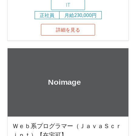
IT
正社員
月給230,000円
詳細を見る
Ｗｅｂ系プログラマー（ＪａｖａＳｃｒ
ｉｐｔ）【在宅可】