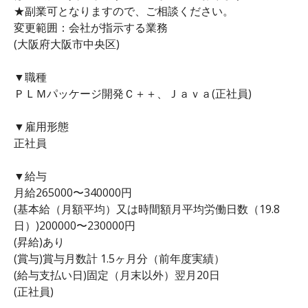
★副業可となりますので、ご相談ください。
変更範囲：会社が指示する業務
(大阪府大阪市中央区)
▼職種
ＰＬＭパッケージ開発Ｃ＋＋、Ｊａｖａ(正社員)
▼雇用形態
正社員
▼給与
月給265000〜340000円
(基本給（月額平均）又は時間額月平均労働日数（19.8
日）)200000〜230000円
(昇給)あり
(賞与)賞与月数計 1.5ヶ月分（前年度実績）
(給与支払い日)固定（月末以外）翌月20日
(正社員)