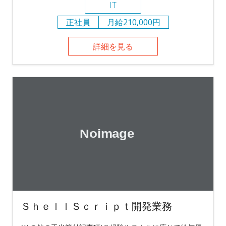
IT
正社員
月給210,000円
詳細を見る
ＳｈｅｌｌＳｃｒｉｐｔ開発業務