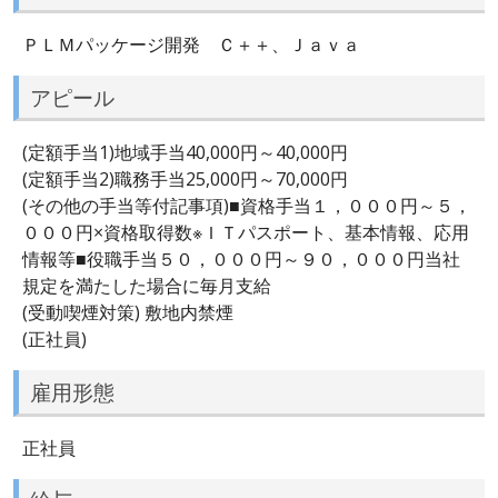
ＰＬＭパッケージ開発 Ｃ＋＋、Ｊａｖａ
アピール
(定額手当1)地域手当40,000円～40,000円
(定額手当2)職務手当25,000円～70,000円
(その他の手当等付記事項)■資格手当１，０００円～５，
０００円×資格取得数※ＩＴパスポート、基本情報、応用
情報等■役職手当５０，０００円～９０，０００円当社
規定を満たした場合に毎月支給
(受動喫煙対策) 敷地内禁煙
(正社員)
雇用形態
正社員