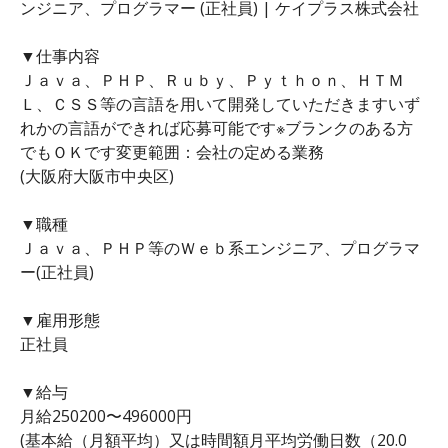
ンジニア、プログラマー (正社員) | ケイプラス株式会社
▼仕事内容
Ｊａｖａ、ＰＨＰ、Ｒｕｂｙ、Ｐｙｔｈｏｎ、ＨＴＭ
Ｌ、ＣＳＳ等の言語を用いて開発していただきますいず
れかの言語ができれば応募可能です※ブランクのある方
でもＯＫです変更範囲：会社の定める業務
(大阪府大阪市中央区)
▼職種
Ｊａｖａ、ＰＨＰ等のＷｅｂ系エンジニア、プログラマ
ー(正社員)
▼雇用形態
正社員
▼給与
月給250200〜496000円
(基本給（月額平均）又は時間額月平均労働日数（20.0