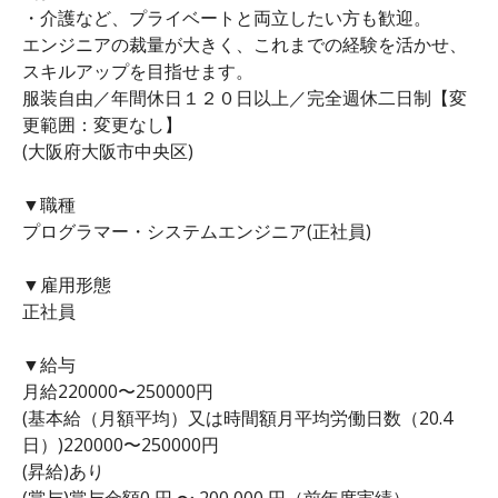
・介護など、プライベートと両立したい方も歓迎。
エンジニアの裁量が大きく、これまでの経験を活かせ、
スキルアップを目指せます。
服装自由／年間休日１２０日以上／完全週休二日制【変
更範囲：変更なし】
(大阪府大阪市中央区)
▼職種
プログラマー・システムエンジニア(正社員)
▼雇用形態
正社員
▼給与
月給220000〜250000円
(基本給（月額平均）又は時間額月平均労働日数（20.4
日）)220000〜250000円
(昇給)あり
(賞与)賞与金額0 円 〜 200,000 円（前年度実績）