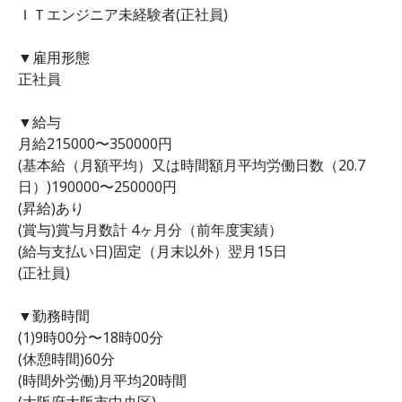
ＩＴエンジニア未経験者(正社員)
▼雇用形態
正社員
▼給与
月給215000〜350000円
(基本給（月額平均）又は時間額月平均労働日数（20.7
日）)190000〜250000円
(昇給)あり
(賞与)賞与月数計 4ヶ月分（前年度実績）
(給与支払い日)固定（月末以外）翌月15日
(正社員)
▼勤務時間
(1)9時00分〜18時00分
(休憩時間)60分
(時間外労働)月平均20時間
(大阪府大阪市中央区)