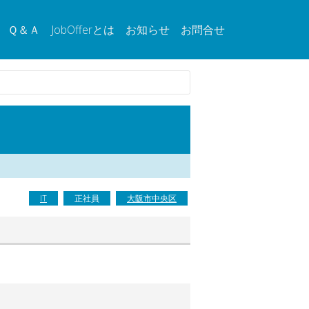
Ｑ＆Ａ
JobOfferとは
お知らせ
お問合せ
IT
正社員
大阪市中央区