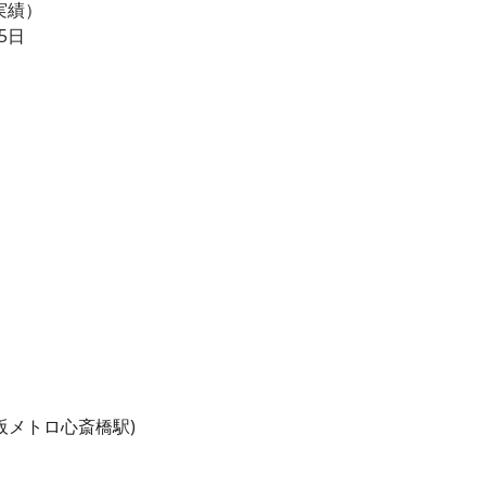
実績）
5日
阪メトロ心斎橋駅)