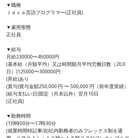
▼職種
Ｊａｖａ言語プログラマー(正社員)
▼雇用形態
正社員
▼給与
月給230000〜450000円
(基本給（月額平均）又は時間額月平均労働日数（20.0
日）)125000〜300000円
(昇給)あり
(賞与)賞与金額250,000 円 〜 500,000 円（前年度実績）
(給与支払い日)固定（月末以外）翌月10日
(正社員)
▼勤務時間
(1)9時00分〜17時30分
(就業時間特記事項)社内勤務者のみフレックス制を適
用。コアタイム：１０時〜１５時３０分フレキシブルタ