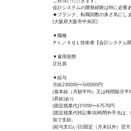
ご担当いただきます。
会計システムの開発経験は特に必要
★ブランク、転職回数の多さ気にし
(大阪府大阪市中央区)
▼職種
ＰＬ／ＳＱＬ技術者【会計システム開
▼雇用形態
正社員
▼給与
月給230000〜500000円
(基本給（月額平均）又は時間額月平均労働
(昇給)あり
(固定残業代)31090〜67570円
(固定残業代特記事項)時間外手当は
加で支給。
(給与支払い日)固定（月末以外）翌月