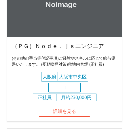
（ＰＧ）Ｎｏｄｅ．ｊｓエンジニア
(その他の手当等付記事項)ご経験やスキルに応じて給与優
遇いたします。 (受動喫煙対策)敷地内禁煙 (正社員)
大阪府
大阪市中央区
IT
正社員
月給230,000円
詳細を見る