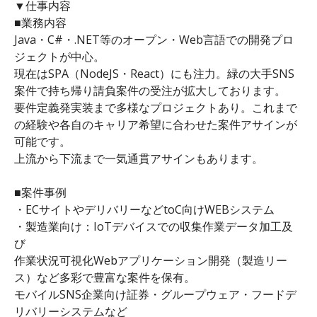
▼仕事内容
■業務内容
Java・C#・.NET等のオープン・Web言語での開発プロ
ジェクトが中心。
現在はSPA（NodeJS・React）にも注力。緑の大手SNS
案件で持ち帰り請負案件の受注が拡大しております。
要件定義発実装まで多様なプロジェクトあり。これまで
の経験や各自のキャリア希望に合わせた案件アサインが
可能です。
上流から下流まで一気通貫アサインもあります。
■案件事例
・ECサイトやデリバリーなどtoC向けWEBシステム
・製造業向け：IoTデバイスでの収集作業データ加工及
び
作業状況可視化Webアプリケーション開発（製造リー
ス）など多彩で豊富な案件を保有。
モバイルSNS企業向け証券・グループウェア・フードデ
リバリーシステムなど