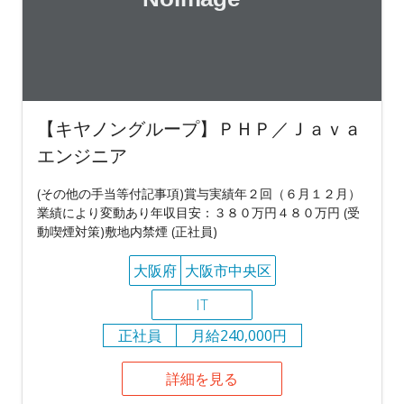
【キヤノングループ】ＰＨＰ／Ｊａｖａ
エンジニア
(その他の手当等付記事項)賞与実績年２回（６月１２月）
業績により変動あり年収目安：３８０万円４８０万円 (受
動喫煙対策)敷地内禁煙 (正社員)
大阪府
大阪市中央区
IT
正社員
月給240,000円
詳細を見る