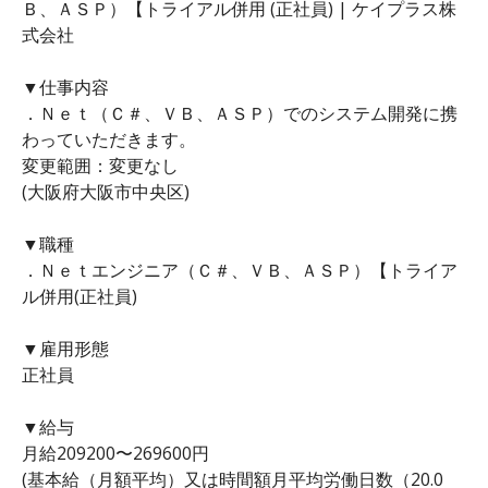
Ｂ、ＡＳＰ）【トライアル併用 (正社員) | ケイプラス株
式会社
▼仕事内容
．Ｎｅｔ（Ｃ＃、ＶＢ、ＡＳＰ）でのシステム開発に携
わっていただきます。
変更範囲：変更なし
(大阪府大阪市中央区)
▼職種
．Ｎｅｔエンジニア（Ｃ＃、ＶＢ、ＡＳＰ）【トライア
ル併用(正社員)
▼雇用形態
正社員
▼給与
月給209200〜269600円
(基本給（月額平均）又は時間額月平均労働日数（20.0