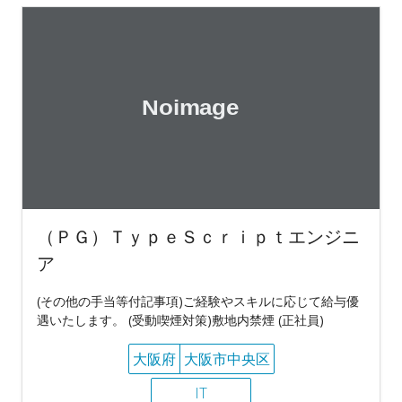
（ＰＧ）ＴｙｐｅＳｃｒｉｐｔエンジニ
ア
(その他の手当等付記事項)ご経験やスキルに応じて給与優
遇いたします。 (受動喫煙対策)敷地内禁煙 (正社員)
大阪府
大阪市中央区
IT