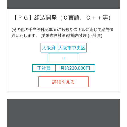
【ＰＧ】組込開発（Ｃ言語、Ｃ＋＋等）
(その他の手当等付記事項)ご経験やスキルに応じて給与優
遇いたします。 (受動喫煙対策)敷地内禁煙 (正社員)
大阪府
大阪市中央区
IT
正社員
月給230,000円
詳細を見る