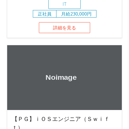
IT
正社員
月給230,000円
詳細を見る
【ＰＧ】ｉＯＳエンジニア（Ｓｗｉｆ
ｔ）