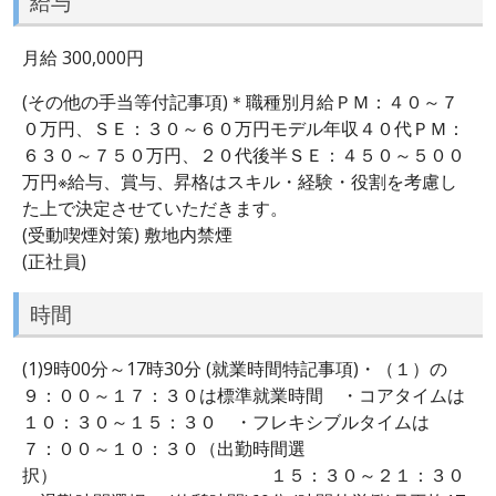
給与
月給 300,000円
(その他の手当等付記事項)＊職種別月給ＰＭ：４０～７
０万円、ＳＥ：３０～６０万円モデル年収４０代ＰＭ：
６３０～７５０万円、２０代後半ＳＥ：４５０～５００
万円※給与、賞与、昇格はスキル・経験・役割を考慮し
た上で決定させていただきます。
(受動喫煙対策) 敷地内禁煙
(正社員)
時間
(1)9時00分～17時30分 (就業時間特記事項)・（１）の
９：００～１７：３０は標準就業時間 ・コアタイムは
１０：３０～１５：３０ ・フレキシブルタイムは
７：００～１０：３０（出勤時間選
択） １５：３０～２１：３０