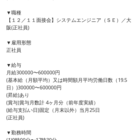
▼職種
【１２／１１面接会】システムエンジニア（ＳＥ）／大
阪(正社員)
▼雇用形態
正社員
▼給与
月給300000〜600000円
(基本給（月額平均）又は時間額月平均労働日数（19.5
日）)300000〜600000円
(昇給)あり
(賞与)賞与月数計 4ヶ月分（前年度実績）
(給与支払い日)固定（月末以外）当月25日
(正社員)
▼勤務時間
(1)9時00分〜17時30分