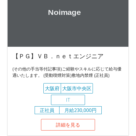
【ＰＧ】ＶＢ．ｎｅｔエンジニア
(その他の手当等付記事項)ご経験やスキルに応じて給与優
遇いたします。 (受動喫煙対策)敷地内禁煙 (正社員)
大阪府
大阪市中央区
IT
正社員
月給230,000円
詳細を見る