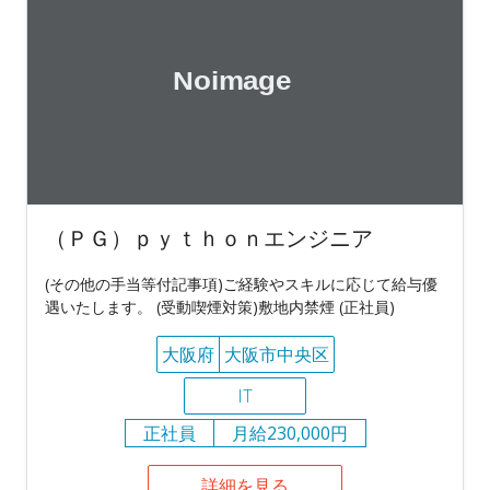
（ＰＧ）ｐｙｔｈｏｎエンジニア
(その他の手当等付記事項)ご経験やスキルに応じて給与優
遇いたします。 (受動喫煙対策)敷地内禁煙 (正社員)
大阪府
大阪市中央区
IT
正社員
月給230,000円
詳細を見る