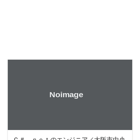
Ｃ＃．ｎｅｔのエンジニア／大阪市中央