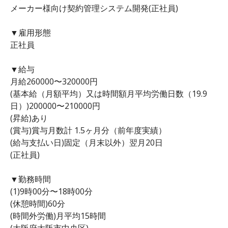
メーカー様向け契約管理システム開発(正社員)
▼雇用形態
正社員
▼給与
月給260000〜320000円
(基本給（月額平均）又は時間額月平均労働日数（19.9
日）)200000〜210000円
(昇給)あり
(賞与)賞与月数計 1.5ヶ月分（前年度実績）
(給与支払い日)固定（月末以外）翌月20日
(正社員)
▼勤務時間
(1)9時00分〜18時00分
(休憩時間)60分
(時間外労働)月平均15時間
(大阪府大阪市中央区)