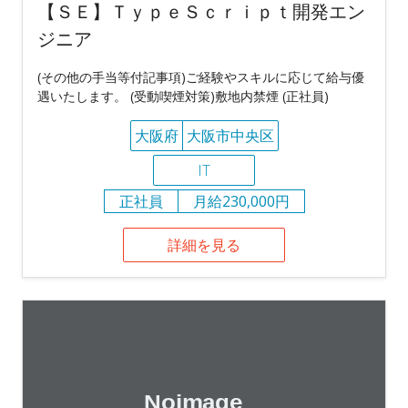
【ＳＥ】ＴｙｐｅＳｃｒｉｐｔ開発エン
ジニア
(その他の手当等付記事項)ご経験やスキルに応じて給与優
遇いたします。 (受動喫煙対策)敷地内禁煙 (正社員)
大阪府
大阪市中央区
IT
正社員
月給230,000円
詳細を見る