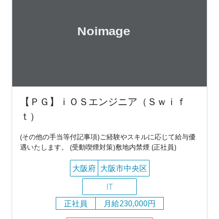
【ＰＧ】ｉＯＳエンジニア（Ｓｗｉｆ
ｔ）
(その他の手当等付記事項)ご経験やスキルに応じて給与優
遇いたします。 (受動喫煙対策)敷地内禁煙 (正社員)
大阪府
大阪市中央区
IT
正社員
月給230,000円