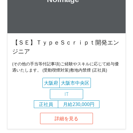
【ＳＥ】ＴｙｐｅＳｃｒｉｐｔ開発エン
ジニア
(その他の手当等付記事項)ご経験やスキルに応じて給与優
遇いたします。 (受動喫煙対策)敷地内禁煙 (正社員)
大阪府
大阪市中央区
IT
正社員
月給230,000円
詳細を見る