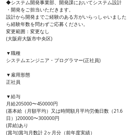
◆システム開発事業部、開発課においてシステム設計
・開発をご担当いただきます。
設計から開発までご経験のある方がいらっしゃいました
ら経験年数を問わずご応募ください。
変更範囲：変更なし
(大阪府大阪市中央区)
▼職種
システムエンジニア・プログラマー(正社員)
▼雇用形態
正社員
▼給与
月給205000〜450000円
(基本給（月額平均）又は時間額月平均労働日数（21.6
日）)200000〜300000円
(昇給)あり
(賞与)賞与月数計 2ヶ月分（前年度実績）