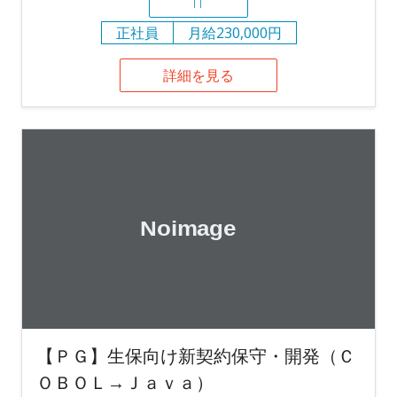
IT
正社員
月給230,000円
詳細を見る
【ＰＧ】生保向け新契約保守・開発（Ｃ
ＯＢＯＬ→Ｊａｖａ）