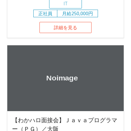
IT
正社員
月給250,000円
詳細を見る
【わかハロ面接会】Ｊａｖａプログラマ
ー（ＰＧ）／大阪