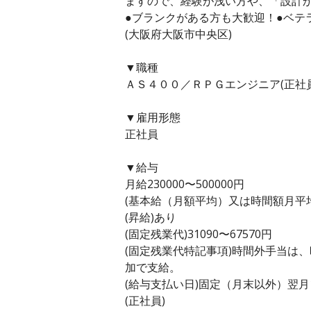
ますので、経験が浅い方や、「設計
●ブランクがある方も大歓迎！●ベテ
(大阪府大阪市中央区)
▼職種
ＡＳ４００／ＲＰＧエンジニア(正社員
▼雇用形態
正社員
▼給与
月給230000〜500000円
(基本給（月額平均）又は時間額月平均労働
(昇給)あり
(固定残業代)31090〜67570円
(固定残業代特記事項)時間外手当は
加で支給。
(給与支払い日)固定（月末以外）翌月
(正社員)