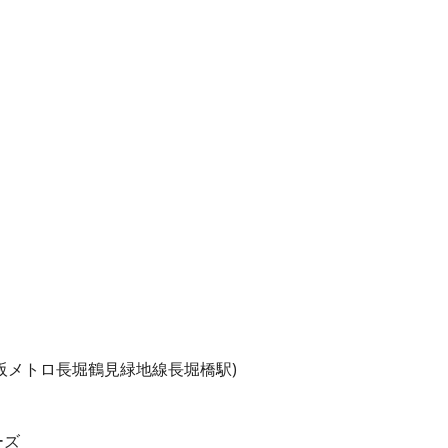
阪メトロ長堀鶴見緑地線長堀橋駅)
ーズ