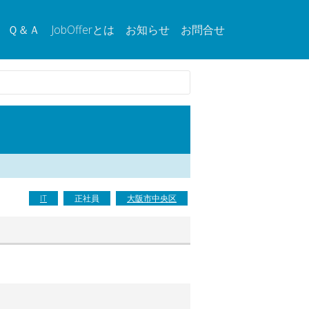
Ｑ＆Ａ
JobOfferとは
お知らせ
お問合せ
IT
正社員
大阪市中央区