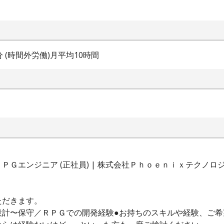
0分 (時間外労働)月平均10時間
Ｇエンジニア (正社員) | 株式会社Ｐｈｏｅｎｉｘテクノロ
ただきます。
設計〜保守／ＲＰＧでの開発経験●お持ちのスキルや経験、ご希