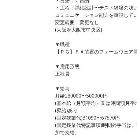
・言語：Ｃ言語
・工程：詳細設計〜テスト経験の浅
コミュニケーション能力を重視して
変更範囲：変更なし
(大阪府大阪市中央区)
▼職種
【ＰＧ】ＦＡ装置のファームウェア開
▼雇用形態
正社員
▼給与
月給230000〜500000円
(基本給（月額平均）又は時間額月平均労働
(昇給)あり
(固定残業代)31090〜67570円
(固定残業代特記事項)時間外手当は
加で支給。