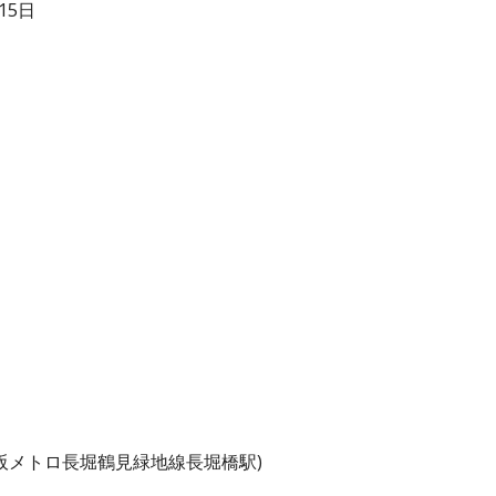
15日
阪メトロ長堀鶴見緑地線長堀橋駅)