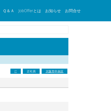
Ｑ＆Ａ
JobOfferとは
お知らせ
お問合せ
IT
正社員
大阪市中央区