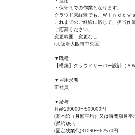
・運用
・保守までの作業となります。
クラウド未経験でも、Ｗｉｎｄｏｗ
これまでのご経験に応じて、担当作
ご応募ください。
変更範囲：変更なし
(大阪府大阪市中央区)
▼職種
【構築】クラウドサーバー設計（ＡＷ
▼雇用形態
正社員
▼給与
月給230000〜500000円
(基本給（月額平均）又は時間額月平均労働
(昇給)あり
(固定残業代)31090〜67570円