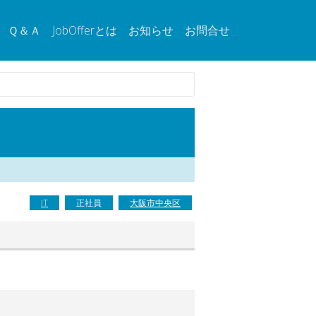
Ｑ＆Ａ
JobOfferとは
お知らせ
お問合せ
IT
正社員
大阪市中央区