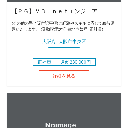
【ＰＧ】ＶＢ．ｎｅｔエンジニア
(その他の手当等付記事項)ご経験やスキルに応じて給与優
遇いたします。 (受動喫煙対策)敷地内禁煙 (正社員)
大阪府
大阪市中央区
IT
正社員
月給230,000円
詳細を見る