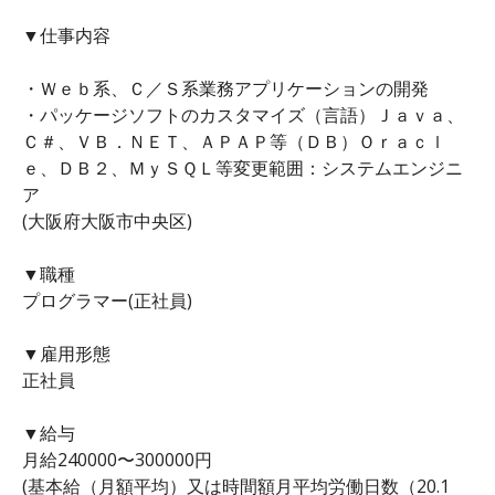
▼仕事内容
・Ｗｅｂ系、Ｃ／Ｓ系業務アプリケーションの開発
・パッケージソフトのカスタマイズ（言語）Ｊａｖａ、
Ｃ＃、ＶＢ．ＮＥＴ、ＡＰＡＰ等（ＤＢ）Ｏｒａｃｌ
ｅ、ＤＢ２、ＭｙＳＱＬ等変更範囲：システムエンジニ
ア
(大阪府大阪市中央区)
▼職種
プログラマー(正社員)
▼雇用形態
正社員
▼給与
月給240000〜300000円
(基本給（月額平均）又は時間額月平均労働日数（20.1