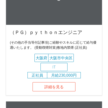
（ＰＧ）ｐｙｔｈｏｎエンジニア
(その他の手当等付記事項)ご経験やスキルに応じて給与優
遇いたします。 (受動喫煙対策)敷地内禁煙 (正社員)
大阪府
大阪市中央区
IT
正社員
月給230,000円
詳細を見る