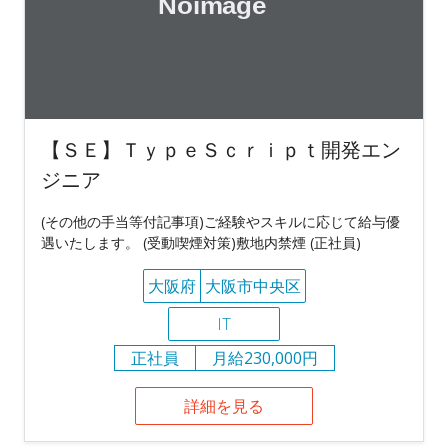
【ＳＥ】ＴｙｐｅＳｃｒｉｐｔ開発エン
ジニア
(その他の手当等付記事項)ご経験やスキルに応じて給与優
遇いたします。 (受動喫煙対策)敷地内禁煙 (正社員)
大阪府
大阪市中央区
IT
正社員
月給230,000円
詳細を見る