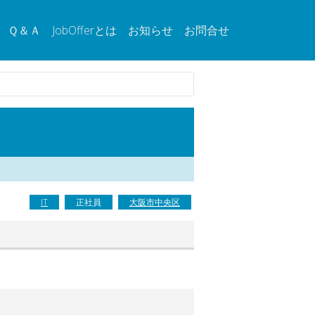
Ｑ＆Ａ
JobOfferとは
お知らせ
お問合せ
IT
正社員
大阪市中央区