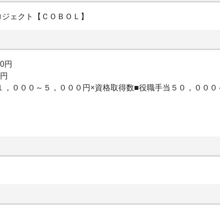
ロジェクト【ＣＯＢＯＬ】
00円
0円
当１，０００～５，０００円×資格取得数■役職手当５０，００