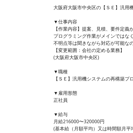
大阪府大阪市中央区の【ＳＥ】汎用機
▼仕事内容
【作業内容】提案、見積、要件定義
プログラミング作業がメインではな
不明点等は聞きながら対応が可能な
【変更範囲：会社の定める業務】
(大阪府大阪市中央区)
▼職種
【ＳＥ】汎用機システムの再構築プロ
▼雇用形態
正社員
▼給与
月給216000〜320000円
(基本給（月額平均）又は時間額月平均労働