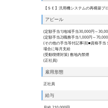
【ＳＥ】汎用機システムの再構築プ
アピール
(定額手当1)地域手当30,000円～30,0
(定額手当2)職務手当1,000円～70,00
(その他の手当等付記事項)■資格手
場合に毎月支給
(受動喫煙対策) 敷地内禁煙
(正社員)
雇用形態
正社員
給与
月給 210,000円