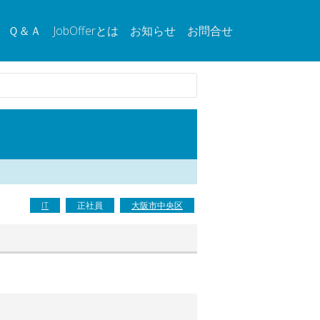
Ｑ＆Ａ
JobOfferとは
お知らせ
お問合せ
IT
正社員
大阪市中央区