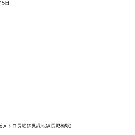
15日
阪メトロ長堀鶴見緑地線長堀橋駅)