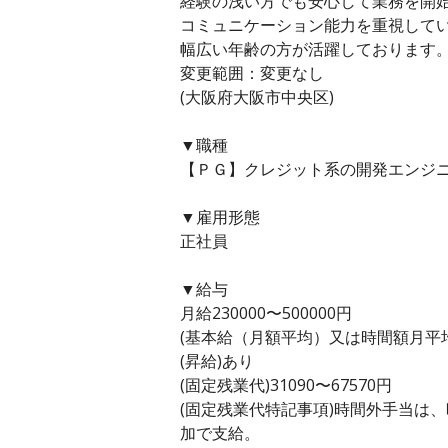
経験の浅い方でも安心して業務を開
コミュニケーション能力を重視して
幅広い年齢の方が活躍しております
変更範囲：変更なし
(大阪府大阪市中央区)
▼職種
【ＰＧ】クレジット系の開発エンジニ
▼雇用形態
正社員
▼給与
月給230000〜500000円
(基本給（月額平均）又は時間額月平均労働
(昇給)あり
(固定残業代)31090〜67570円
(固定残業代特記事項)時間外手当は
加で支給。