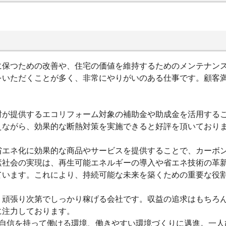
に保つための改善や、住宅の価値を維持するためのメンテナン
をいただくことが多く、非常にやりがいのある仕事です。顧客
村が提供するエコリフォーム対象の補助金や助成金を活用する
えながら、効果的な断熱対策を実施できると好評を頂いており
省エネ化に効果的な商品やサービスを提供することで、カーボ
素社会の実現は、再生可能エネルギーの導入や省エネ技術の革
ています。これにより、持続可能な未来を築くための重要な役
、頑張り次第でしっかり稼げる会社です。収益の追求はもちろ
に注力しております。
が自信を持って働ける環境、働きやすい環境づくりに邁進。一人