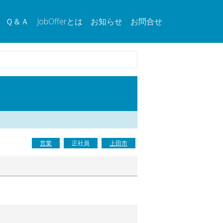
Ｑ＆Ａ
JobOfferとは
お知らせ
お問合せ
営業
正社員
上田市