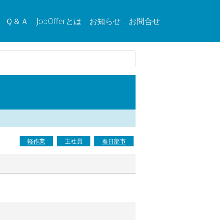
Ｑ＆Ａ
JobOfferとは
お知らせ
お問合せ
軽作業
正社員
春日部市