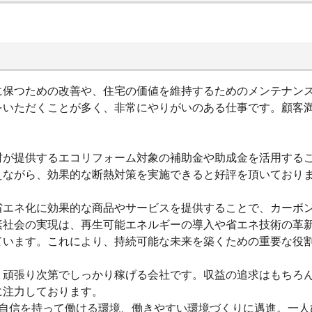
に保つための改善や、住宅の価値を維持するためのメンテナン
をいただくことが多く、非常にやりがいのある仕事です。顧客
村が提供するエコリフォーム対象の補助金や助成金を活用する
えながら、効果的な断熱対策を実施できると好評を頂いており
省エネ化に効果的な商品やサービスを提供することで、カーボ
素社会の実現は、再生可能エネルギーの導入や省エネ技術の革
ています。これにより、持続可能な未来を築くための重要な役
、頑張り次第でしっかり稼げる会社です。収益の追求はもちろ
に注力しております。
が自信を持って働ける環境、働きやすい環境づくりに邁進。一人