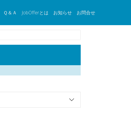
Ｑ＆Ａ
JobOfferとは
お知らせ
お問合せ