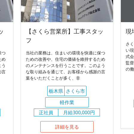
ッ
【さくら営業所】工事スタッ
現
フ
さく
い現
保つ
当社の業務は、住まいの環境を快適に保つ
式会
ため
ための改善や、住宅の価値を維持するため
監督
よう
のメンテナンスを行うことです。このよう
の働
の言
な取り組みを通じて、お客様から感謝の言
葉をいただくことが多く、非
栃木県
さくら市
軽作業
正社員
月給300,000円
詳細を見る