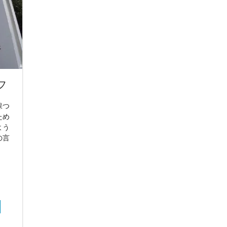
フ
保つ
ため
よう
の言