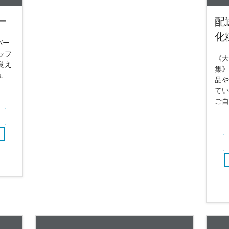
ー
配
化
バー
ッフ
《大
覚え
集》
れ
品や
てい
ご自