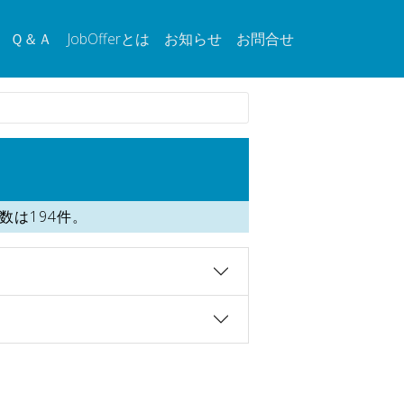
Ｑ＆Ａ
JobOfferとは
お知らせ
お問合せ
は194件。