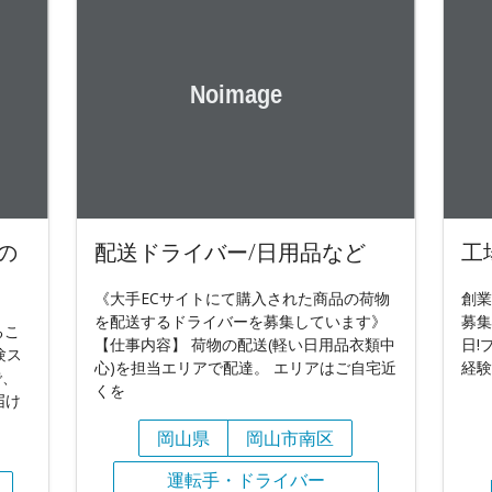
の
配送ドライバー/日用品など
工
《大手ECサイトにて購入された商品の荷物
創業
を配送するドライバーを募集しています》
募集
るこ
【仕事内容】 荷物の配送(軽い日用品衣類中
日!
験ス
心)を担当エリアで配達。 エリアはご自宅近
経験
で、
くを
届け
岡山県
岡山市南区
運転手・ドライバー