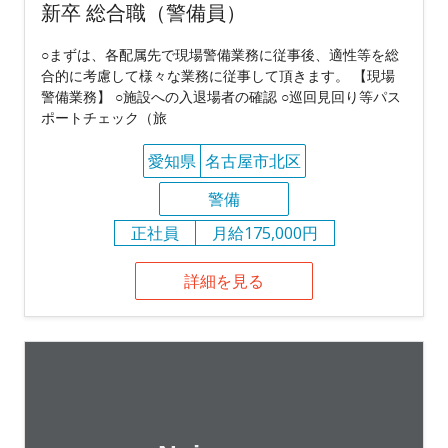
新卒 総合職（警備員）
○まずは、各配属先で現場警備業務に従事後、適性等を総
合的に考慮して様々な業務に従事して頂きます。 【現場
警備業務】 ○施設への入退場者の確認 ○巡回見回り等パス
ポートチェック（旅
愛知県
名古屋市北区
警備
正社員
月給175,000円
詳細を見る