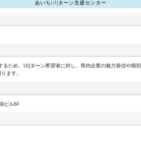
あいちUIJターン支援センター
進するため、UIJターン希望者に対し、県内企業の魅力発信や個
図ります。
錦ビル6F