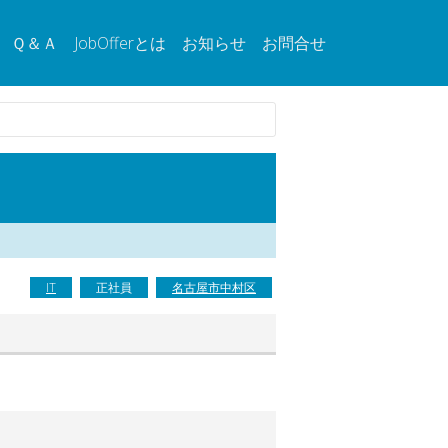
Ｑ＆Ａ
JobOfferとは
お知らせ
お問合せ
IT
正社員
名古屋市中村区