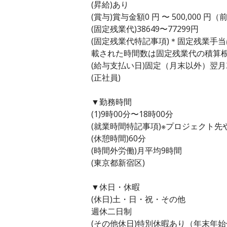
(昇給)あり
(賞与)賞与金額0 円 〜 500,000 円
(固定残業代)38649〜77299円
(固定残業代特記事項)＊固定残業手
載された時間数は固定残業代の積算
(給与支払い日)固定（月末以外）翌月
(正社員)
▼勤務時間
(1)9時00分〜18時00分
(就業時間特記事項)※プロジェクト
(休憩時間)60分
(時間外労働)月平均9時間
(東京都新宿区)
▼休日・休暇
(休日)土・日・祝・その他
週休二日制
(その他休日)特別休暇あり（年末年