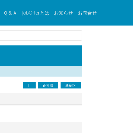
Ｑ＆Ａ
JobOfferとは
お知らせ
お問合せ
IT
正社員
新宿区