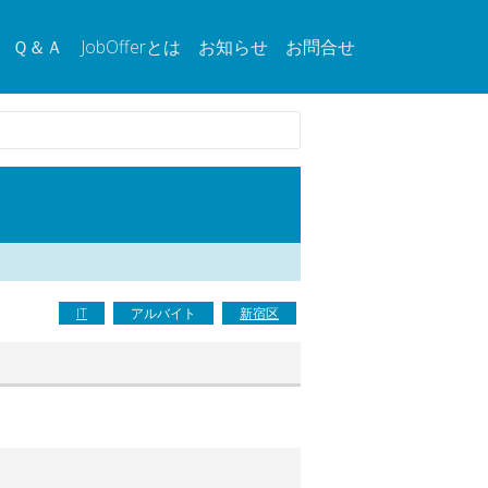
Ｑ＆Ａ
JobOfferとは
お知らせ
お問合せ
IT
アルバイト
新宿区