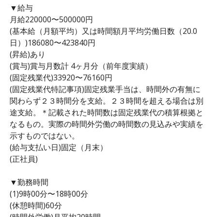
▼給与
月給220000〜500000円
(基本給（月額平均）又は時間額月平均労働日数（20.0
日）)186080〜423840円
(昇給)あり
(賞与)賞与月数計 4ヶ月分（前年度実績）
(固定残業代)33920〜76160円
(固定残業代特記事項)固定残業手当は、時間外の有無に
関わらず２３時間分を支給。２３時間を超える場合は別
途支給。＊記載された時間数は固定残業代の積算根拠と
なるもの。実際の時間外労働の時間数の見込みや実績を
示すものではない。
(給与支払い日)固定（月末）
(正社員)
▼勤務時間
(1)9時00分〜18時00分
(休憩時間)60分
(時間外労働)月平均20時間