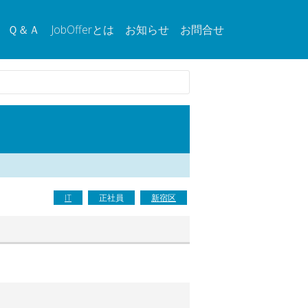
Ｑ＆Ａ
JobOfferとは
お知らせ
お問合せ
IT
正社員
新宿区