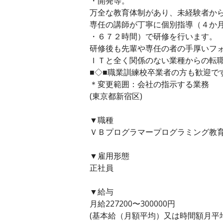
・開発等。
万全な教育体制があり、未経験者か
専任の講師が丁寧に個別指導（４か
・６７２時間）で研修を行います。
研修後も先輩や専任の者の手厚いフ
ＩＴと全く関係のない業種からの転
■◇■職業訓練校卒業者の方も歓迎で
＊変更範囲：会社の指示する業務
(東京都新宿区)
▼職種
ＶＢプログラマープログラミング教育
▼雇用形態
正社員
▼給与
月給227200〜300000円
(基本給（月額平均）又は時間額月平均労働