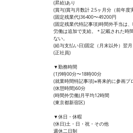
(昇給)あり
(賞与)賞与月数計 2.5ヶ月分（前年度
(固定残業代)36400〜49200円
(固定残業代特記事項)時間外手当は
労働は追加で支給。＊記載された時
ない。
(給与支払い日)固定（月末以外）翌月
(正社員)
▼勤務時間
(1)9時00分〜18時00分
(就業時間特記事項)※将来的に参画
(休憩時間)60分
(時間外労働)月平均12時間
(東京都新宿区)
▼休日・休暇
(休日)土・日・祝・その他
週休二日制