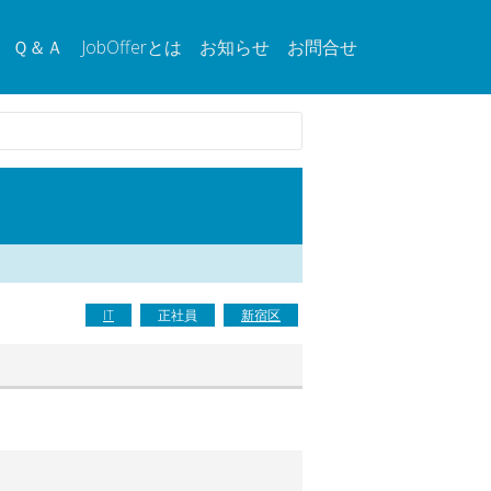
Ｑ＆Ａ
JobOfferとは
お知らせ
お問合せ
IT
正社員
新宿区