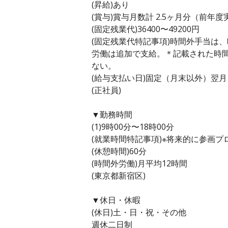
(昇給)あり
(賞与)賞与月数計 2.5ヶ月分（前年度
(固定残業代)36400〜49200円
(固定残業代特記事項)時間外手当は
労働は追加で支給。＊記載された時
ない。
(給与支払い日)固定（月末以外）翌月
(正社員)
▼勤務時間
(1)9時00分〜18時00分
(就業時間特記事項)※将来的に参画
(休憩時間)60分
(時間外労働)月平均12時間
(東京都新宿区)
▼休日・休暇
(休日)土・日・祝・その他
週休二日制