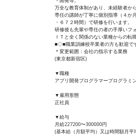
・開発等。
万全な教育体制があり、未経験者か
専任の講師が丁寧に個別指導（４か
・６７２時間）で研修を行います。
研修後も先輩や専任の者の手厚いフ
ＩＴと全く関係のない業種からの転
■◇■職業訓練校卒業者の方も歓迎で
＊変更範囲：会社の指示する業務
(東京都新宿区)
▼職種
アプリ開発プログラマープログラミン
▼雇用形態
正社員
▼給与
月給227200〜300000円
(基本給（月額平均）又は時間額月平均労働