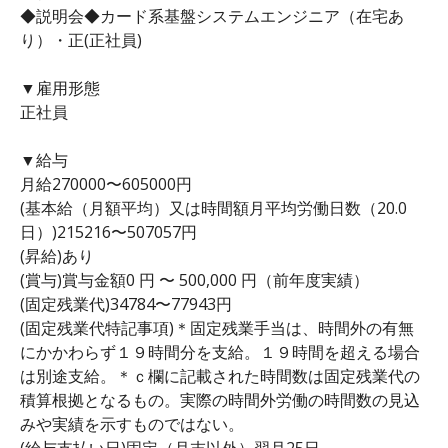
◆説明会◆カード系基盤システムエンジニア（在宅あ
り）・正(正社員)
▼雇用形態
正社員
▼給与
月給270000〜605000円
(基本給（月額平均）又は時間額月平均労働日数（20.0
日）)215216〜507057円
(昇給)あり
(賞与)賞与金額0 円 〜 500,000 円（前年度実績）
(固定残業代)34784〜77943円
(固定残業代特記事項)＊固定残業手当は、時間外の有無
にかかわらず１９時間分を支給。１９時間を超える場合
は別途支給。＊ｃ欄に記載された時間数は固定残業代の
積算根拠となるもの。実際の時間外労働の時間数の見込
みや実績を示すものではない。
(給与支払い日)固定（月末以外）翌月25日