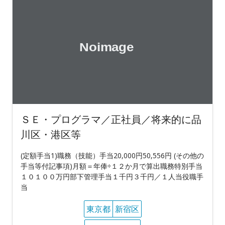
ＳＥ・プログラマ／正社員／将来的に品
川区・港区等
(定額手当1)職務（技能）手当20,000円50,556円 (その他の
手当等付記事項)月額＝年俸÷１２か月で算出職務特別手当
１０１００万円部下管理手当１千円３千円／１人当役職手
当
東京都
新宿区