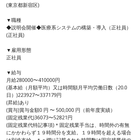
(東京都新宿区)
▼職種
◆説明会開催◆医療系システムの構築・導入（正社員）
(正社員)
▼雇用形態
正社員
▼給与
月給280000〜410000円
(基本給（月額平均）又は時間額月平均労働日数（20.0
日）)223927〜337179円
(昇給)あり
(賞与)賞与金額0 円 〜 500,000 円（前年度実績）
(固定残業代)36073〜52821円
(固定残業代特記事項)＊固定残業手当は、時間外の有無
にかかわらず１９時間分を支給。１９時間を超える場合
は別途支給。＊ｃ欄に記載された時間数は固定残業代の