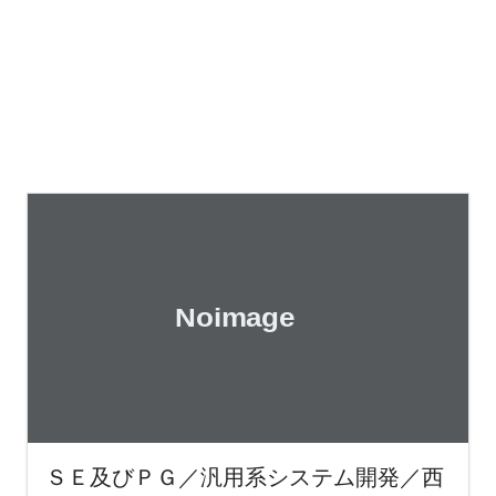
ＳＥ及びＰＧ／汎用系システム開発／西