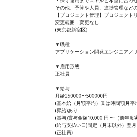
・保守運用までスキルと希望に合わ
その他、予算や人員、進捗管理など
【プロジェクト管理】プロジェクト
変更範囲：変更なし
(東京都新宿区)
▼職種
アプリケーション開発エンジニア／Ｊ
▼雇用形態
正社員
▼給与
月給250000〜500000円
(基本給（月額平均）又は時間額月平均労働
(昇給)あり
(賞与)賞与金額10,000 円 〜（前年
(給与支払い日)固定（月末以外）翌月
(正社員)