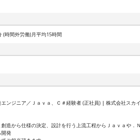
5分 (時間外労働)月平均15時間
ンジニア／Ｊａｖａ、Ｃ＃経験者 (正社員) | 株式会社スカ
と創造から仕様の決定、設計を行う上流工程からＪａｖａや．
る開発