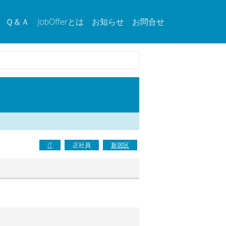
Ｑ＆Ａ
JobOfferとは
お知らせ
お問合せ
IT
正社員
新宿区