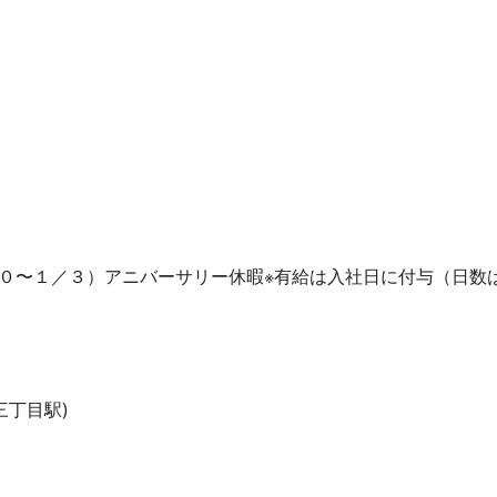
３０〜１／３）アニバーサリー休暇※有給は入社日に付与（日数
三丁目駅)