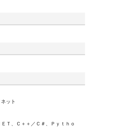
イネット
ＮＥＴ、Ｃ＋＋／Ｃ＃、Ｐｙｔｈｏ