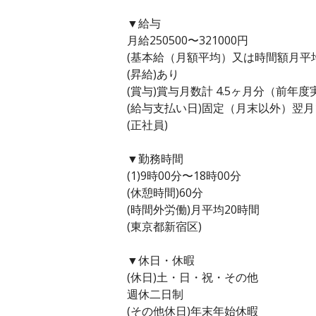
▼給与
月給250500〜321000円
(基本給（月額平均）又は時間額月平均労働
(昇給)あり
(賞与)賞与月数計 4.5ヶ月分（前年度
(給与支払い日)固定（月末以外）翌月
(正社員)
▼勤務時間
(1)9時00分〜18時00分
(休憩時間)60分
(時間外労働)月平均20時間
(東京都新宿区)
▼休日・休暇
(休日)土・日・祝・その他
週休二日制
(その他休日)年末年始休暇