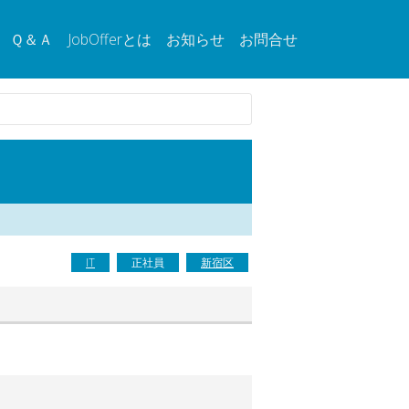
Ｑ＆Ａ
JobOfferとは
お知らせ
お問合せ
IT
正社員
新宿区