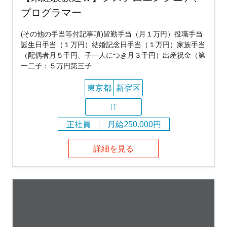
プログラマー
(その他の手当等付記事項)皆勤手当（月１万円）役職手当
誕生日手当（１万円）結婚記念日手当（１万円）家族手当
（配偶者月５千円、子一人につき月３千円）出産祝金（第
一二子：５万円第三子
東京都
新宿区
IT
正社員
月給250,000円
詳細を見る