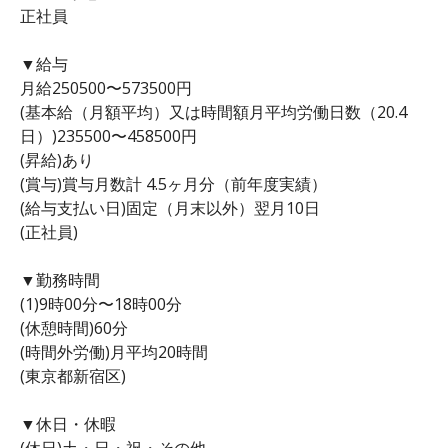
正社員
▼給与
月給250500〜573500円
(基本給（月額平均）又は時間額月平均労働日数（20.4
日）)235500〜458500円
(昇給)あり
(賞与)賞与月数計 4.5ヶ月分（前年度実績）
(給与支払い日)固定（月末以外）翌月10日
(正社員)
▼勤務時間
(1)9時00分〜18時00分
(休憩時間)60分
(時間外労働)月平均20時間
(東京都新宿区)
▼休日・休暇
(休日)土・日・祝・その他