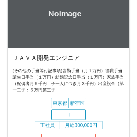
ＪＡＶＡ開発エンジニア
(その他の手当等付記事項)皆勤手当（月１万円）役職手当
誕生日手当（１万円）結婚記念日手当（１万円）家族手当
（配偶者月５千円、子一人につき月３千円）出産祝金（第
一二子：５万円第三子
東京都
新宿区
IT
正社員
月給300,000円