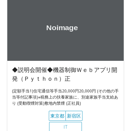
◆説明会開催◆機器制御Ｗｅｂアプリ開
発（Ｐｙｔｈｏｎ）正
(定額手当1)住宅通信等手当20,000円20,000円 (その他の手
当等付記事項)※税務上の扶養家族に、別途家族手当支給あ
り (受動喫煙対策)敷地内禁煙 (正社員)
東京都
新宿区
IT