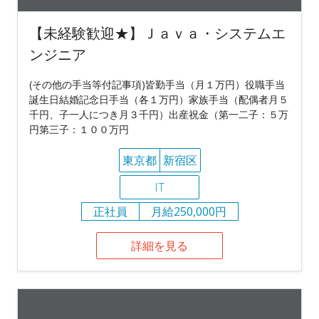
【未経験歓迎★】Ｊａｖａ・システムエ
ンジニア
(その他の手当等付記事項)皆勤手当（月１万円）役職手当
誕生日結婚記念日手当（各１万円）家族手当（配偶者月５
千円、子一人につき月３千円）出産祝金（第一二子：５万
円第三子：１００万円
東京都
新宿区
IT
正社員
月給250,000円
詳細を見る