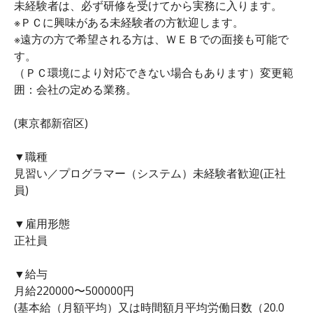
未経験者は、必ず研修を受けてから実務に入ります。
※ＰＣに興味がある未経験者の方歓迎します。
※遠方の方で希望される方は、ＷＥＢでの面接も可能で
す。
（ＰＣ環境により対応できない場合もあります）変更範
囲：会社の定める業務。
(東京都新宿区)
▼職種
見習い／プログラマー（システム）未経験者歓迎(正社
員)
▼雇用形態
正社員
▼給与
月給220000〜500000円
(基本給（月額平均）又は時間額月平均労働日数（20.0