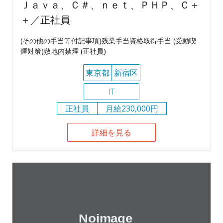
Ｊａｖａ、Ｃ＃、ｎｅｔ、ＰＨＰ、Ｃ＋
＋／正社員
(その他の手当等付記事項)残業手当資格取得手当 (受動喫
煙対策)敷地内禁煙 (正社員)
東京都
新宿区
IT
正社員
月給230,000円
詳細を見る