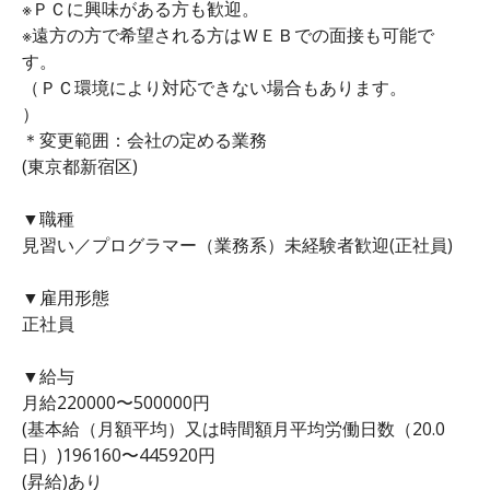
※ＰＣに興味がある方も歓迎。
※遠方の方で希望される方はＷＥＢでの面接も可能で
す。
（ＰＣ環境により対応できない場合もあります。
）
＊変更範囲：会社の定める業務
(東京都新宿区)
▼職種
見習い／プログラマー（業務系）未経験者歓迎(正社員)
▼雇用形態
正社員
▼給与
月給220000〜500000円
(基本給（月額平均）又は時間額月平均労働日数（20.0
日）)196160〜445920円
(昇給)あり