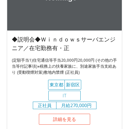
◆説明会◆Ｗｉｎｄｏｗｓサーバエンジ
ニア／在宅勤務有・正
(定額手当1)住宅通信等手当20,000円20,000円 (その他の手
当等付記事項)※税務上の扶養家族に、別途家族手当支給あ
り (受動喫煙対策)敷地内禁煙 (正社員)
東京都
新宿区
IT
正社員
月給270,000円
詳細を見る