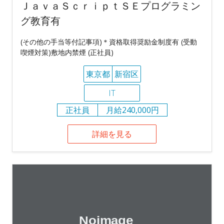
ＪａｖａＳｃｒｉｐｔＳＥプログラミン
グ教育有
(その他の手当等付記事項)＊資格取得奨励金制度有 (受動
喫煙対策)敷地内禁煙 (正社員)
東京都
新宿区
IT
正社員
月給240,000円
詳細を見る