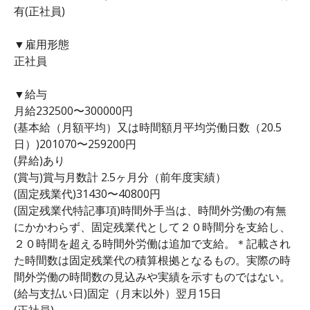
有(正社員)
▼雇用形態
正社員
▼給与
月給232500〜300000円
(基本給（月額平均）又は時間額月平均労働日数（20.5
日）)201070〜259200円
(昇給)あり
(賞与)賞与月数計 2.5ヶ月分（前年度実績）
(固定残業代)31430〜40800円
(固定残業代特記事項)時間外手当は、時間外労働の有無
にかかわらず、固定残業代として２０時間分を支給し、
２０時間を超える時間外労働は追加で支給。＊記載され
た時間数は固定残業代の積算根拠となるもの。実際の時
間外労働の時間数の見込みや実績を示すものではない。
(給与支払い日)固定（月末以外）翌月15日
(正社員)