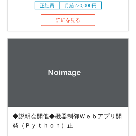
正社員
月給220,000円
詳細を見る
◆説明会開催◆機器制御Ｗｅｂアプリ開
発（Ｐｙｔｈｏｎ）正