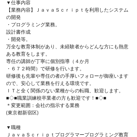
▼仕事内容
【業務内容】ＪａｖａＳｃｒｉｐｔを利用したシステム
の開発
・プログラミング業務。
設計書作成
・開発等。
万全な教育体制があり、未経験者からどんな方にも熱意
ある教育をします。
専任の講師が丁寧に個別指導（４か月
・６７２時間）で研修を行います。
研修後も先輩や専任の者の手厚いフォローが御座います
ので、安心して業務を行える環境です。
ＩＴと全く関係のない業種からの転職、歓迎します。
■◇■職業訓練校卒業者の方も歓迎です！■◇■
＊変更範囲：会社の指示する業務
(東京都新宿区)
▼職種
ＪａｖａＳｃｒｉｐｔプログラマープログラミング教育